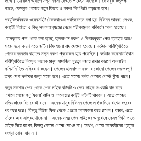
হচ্ছে। মোবাইল অ্যাপে নতুন নকশা দেখতে পাচ্ছেন অনেকে। ফেসবুক কর্তৃপক্ষ
বলছে, ফেসবুক পেজের নতুন ফিচার ও নকশা শিগগিরই বাড়ানো হবে।
প্রযুক্তিবিষয়ক ওয়েবসাইট টেকক্রাঞ্চের প্রতিবেদনে বলা হয়, বিভিন্ন তারকা, লেখক,
কনটেন্ট নির্মাতা ও কিছু সংবাদমাধ্যমের পেজে পরীক্ষামূলক পরিবর্তন আনা হয়েছে।
ফেসবুকের পক্ষ থেকে বলা হচ্ছে, হালনাগাদ নকশা ও ফিচারযুক্ত পেজ ব্যবহার আরও
সহজ হবে, কারণ এতে জটিল বিষয়গুলো বাদ দেওয়া হয়েছে। বর্তমান পরিস্থিতিতে
পেজের ব্যবহার বাড়াতে নতুন নকশা প্রয়োজন হয়ে পড়েছিল। বর্তমান করোনাভাইরাস
পরিস্থিতিতে বিশ্বের অনেক মানুষ সামাজিক দূরত্ব বজায় রাখার কারণে অনলাইন
কমিউনিটিতে সক্রিয় থাকছেন। পেজের হালনাগাদ নকশায় কোনো পেজের গুরুত্বপূর্ণ
তথ্য দেখা দর্শকের জন্য সহজ হবে। এতে সহজে দর্শক পেজের পোস্ট খুঁজে পাবে।
নতুন নকশায় পেজ থেকে পেজ লাইক বাটনটি ও পেজ লাইক সংখ্যাটি বাদ যাবে।
এখানে পেজে শুধু ‘ফলো’ বাটন ও ‘ফলোয়ার কাউন্ট’ বাটনটি থাকবে। এতে পেজের
সত্যিকারের রিচ বোঝা যাবে। অনেক মানুষ বিভিন্ন পেজে লাইক দিয়ে রাখেন বছরের
পর বছর ধরে। কিন্তু নিউজ ফিড থেকে এগুলো আনফলো করে রাখেন। কারণ, এতে
তাঁদের আর আগ্রহ থাকে না। অনেক সময় পেজ লাইকের অনুরোধে কেবল তিনি তাতে
লাইক দিয়ে রাখেন, কিন্তু কোনো পোস্ট দেখেন না। অর্থাৎ, পেজে আগ্রহীদের প্রকৃত
সংখ্যা বোঝা যায় না।